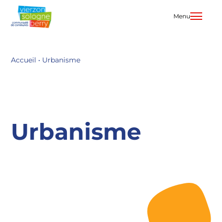
Aller
au
Menu
contenu
Accueil
•
Urbanisme
Urbanisme