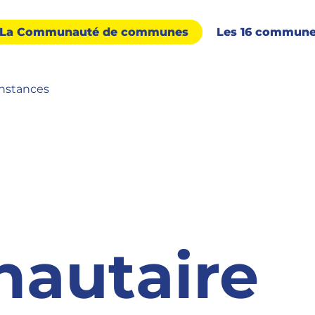
La Communauté de communes
Les 16 commun
instances
autaire