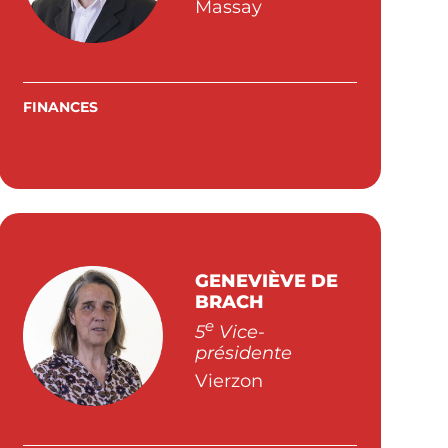
Massay
FINANCES
GENEVIÈVE DE
BRACH
e
5
Vice-
présidente
Vierzon