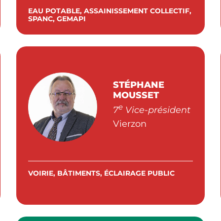
EAU POTABLE, ASSAINISSEMENT COLLECTIF,
SPANC, GEMAPI
STÉPHANE
MOUSSET
e
7
Vice-président
Vierzon
VOIRIE, BÂTIMENTS, ÉCLAIRAGE PUBLIC