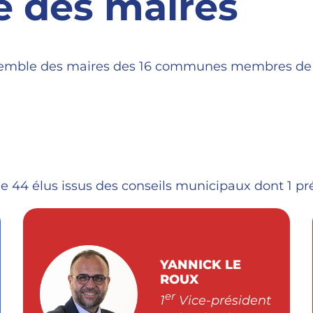
e des maires
emble des maires des 16 communes membres de la
4 élus issus des conseils municipaux dont 1 prés
YANNICK LE
ROUX
er
1
Vice-président