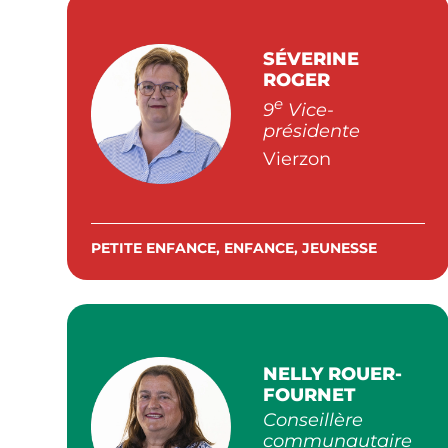
SÉVERINE
ROGER
e
9
Vice-
présidente
Vierzon
PETITE ENFANCE, ENFANCE, JEUNESSE
NELLY ROUER-
FOURNET
Conseillère
communautaire