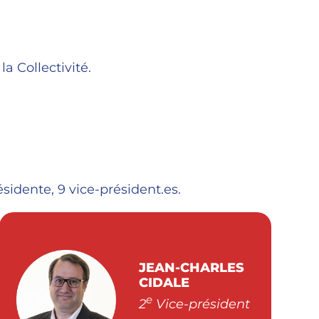
 Collectivité.
idente, 9 vice-président.es.
JEAN-CHARLES
CIDALE
e
2
Vice-président