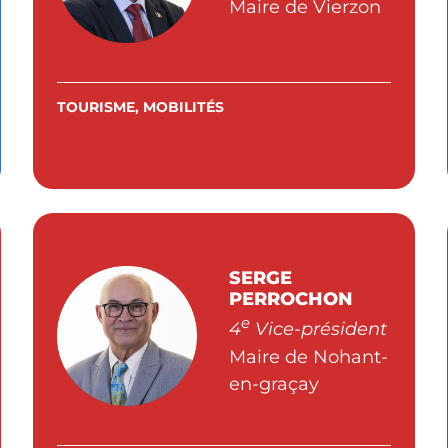
Maire de Vierzon
TOURISME, MOBILITÉS
SERGE
PERROCHON
e
4
Vice-président
Maire de Nohant-
en-graçay