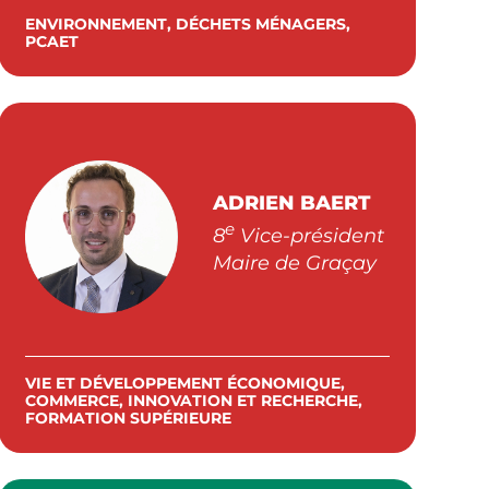
ENVIRONNEMENT, DÉCHETS MÉNAGERS,
PCAET
ADRIEN BAERT
e
8
Vice-président
Maire de Graçay
VIE ET DÉVELOPPEMENT ÉCONOMIQUE,
COMMERCE, INNOVATION ET RECHERCHE,
FORMATION SUPÉRIEURE