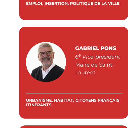
EMPLOI, INSERTION, POLITIQUE DE LA VILLE
GABRIEL PONS
e
6
Vice-président
Maire de Saint-
Laurent
URBANISME, HABITAT, CITOYENS FRANÇAIS
ITINÉRANTS