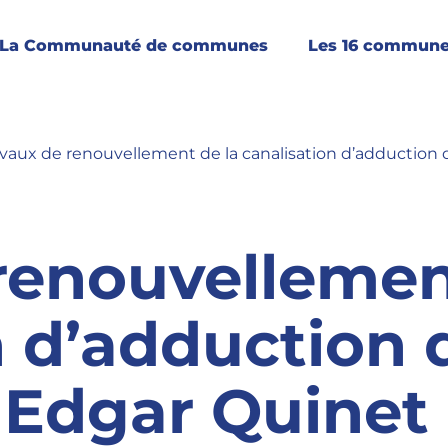
La Communauté de communes
Les 16 commun
avaux de renouvellement de la canalisation d’adduction 
renouvellemen
n d’adduction 
 Edgar Quinet 