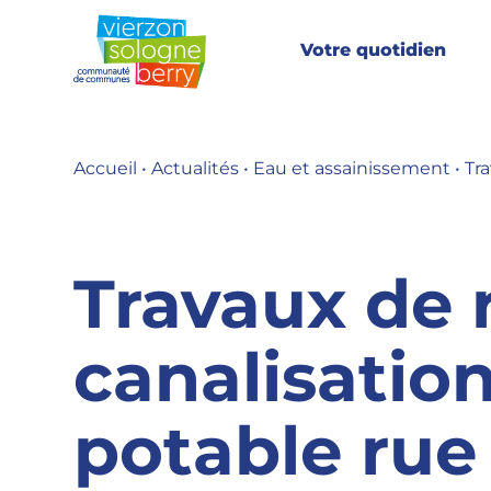
Aller
au
Votre quotidien
contenu
Accueil
•
Actualités
•
Eau et assainissement
•
Tr
Travaux de 
canalisatio
potable rue