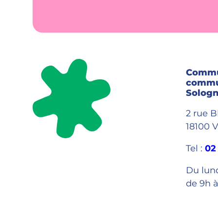
Commu
commu
Sologn
2 rue 
18100 V
Tel :
02
Du lun
de 9h à