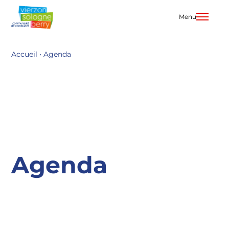
Aller
au
Menu
contenu
Accueil
•
Agenda
Agenda